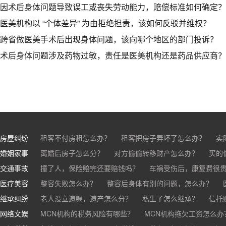
因术后身体问题导致误工或丧失劳动能力，赔偿标准如何确定？
医美机构以 “个体差异” 为由拒绝担责，该如何反驳并维权？
跨省做医美手术后出现身体问题，该向哪个地区的部门投诉？
术后身体问题涉及药物过敏，责任是医美机构还是药品供应商？
房屋纠纷
租客不付房租怎么办？
租客把房子弄坏了怎么办？
实
婚姻家事
房东不退押金怎么办？
离婚后房子怎么分？
对方偷偷转移财产怎么办？
买房的定金能退吗？
买的房子
买的
交通事故
离婚了公司股权怎么处理？
撞了人，保险赔完还要赔钱吗？
离婚后财产怎么分？
车祸受伤后，康复费很
医疗美容
交通事故中，医保和对方赔偿能同时拿吗？
整容失败怎么办？
整容后身体有别的问题，怎么办？
车祸导致人
继承纠纷
医美机构宣传的与实际结果不符怎么办？
老人没立遗嘱，遗产怎么分？
私生子怎么继承？
医疗事故怎么
信托
网络文娱
医疗器械出问题，怎么办？
基金怎么继承？
MCN机构的税务风险有哪些？
股票怎么继承？
MCN机构拖欠工资怎么办