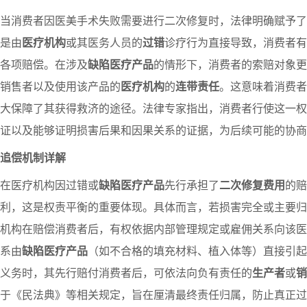
当消费者因医美手术失败需要进行二次修复时，法律明确赋予了
是由
医疗机构
或其医务人员的
过错
诊疗行为直接导致，消费者有
各项赔偿。在涉及
缺陷医疗产品
的情形下，消费者的索赔对象更
销售者以及使用该产品的
医疗机构
的
连带责任
。这意味着消费者
大保障了其获得救济的途径。法律专家指出，消费者行使这一权
证以及能够证明损害后果和因果关系的证据，为后续可能的协商
追偿机制详解
在医疗机构因过错或
缺陷医疗产品
先行承担了
二次修复费用
的赔
利，这是权责平衡的重要体现。具体而言，若损害完全或主要归
机构在赔偿消费者后，有权依据内部管理规定或雇佣关系向该医
系由
缺陷医疗产品
（如不合格的填充材料、植入体等）直接引起
义务时，其先行赔付消费者后，可依法向负有责任的
生产者
或
销
于《民法典》等相关规定，旨在厘清最终责任归属，防止真正过