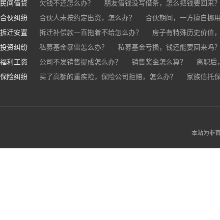
民间借贷
抖音账号归谁？
欠钱不还怎么办？
朋友借钱没写借条，怎么把钱要回来
合伙纠纷
帮人担保借款，对方不还，我要承担全部责任吗？
合伙人未按约定出资，怎么办？
合伙期间，一方擅自挪
拆迁安置
和合伙人有矛盾，怎么办？
拆迁补偿款一直拖着不给怎么办？
房子有特殊历史价值
投资纠纷
私募基金暴雷怎么办？
私募基金亏损，钱还能要回来吗
福利工资
公司不发销售提成怎么办？
销售奖金怎么算？
离职后
保险纠纷
销售目标未完成，公司有权不发提成和奖金吗？
买了高额的重疾险，保险公司拒赔，怎么办？
家族信托
公司变
公司以各种理由克扣销售提成，如何维权？
被忽悠买了高额保险，可以退吗？
买了企业财产险怎么
本站为非