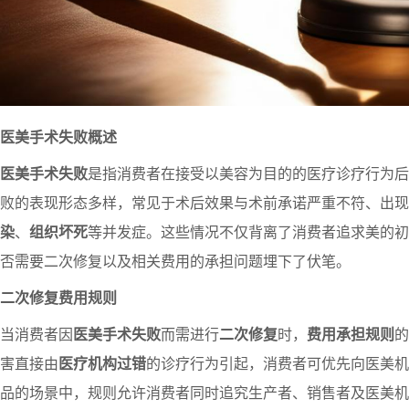
医美手术失败概述
医美手术失败
是指消费者在接受以美容为目的的医疗诊疗行为后
败的表现形态多样，常见于术后效果与术前承诺严重不符、出现
染
、
组织坏死
等并发症。这些情况不仅背离了消费者追求美的初
否需要二次修复以及相关费用的承担问题埋下了伏笔。
二次修复费用规则
当消费者因
医美手术失败
而需进行
二次修复
时，
费用承担规则
的
害直接由
医疗机构过错
的诊疗行为引起，消费者可优先向医美机
品的场景中，规则允许消费者同时追究生产者、销售者及医美机