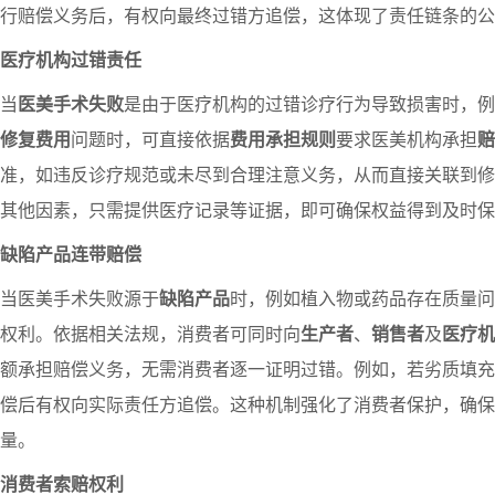
行赔偿义务后，有权向最终过错方追偿，这体现了责任链条的公
医疗机构过错责任
当
医美手术失败
是由于医疗机构的过错诊疗行为导致损害时，例
修复费用
问题时，可直接依据
费用承担规则
要求医美机构承担
赔
准，如违反诊疗规范或未尽到合理注意义务，从而直接关联到修
其他因素，只需提供医疗记录等证据，即可确保权益得到及时保
缺陷产品连带赔偿
当医美手术失败源于
缺陷产品
时，例如植入物或药品存在质量问
权利。依据相关法规，消费者可同时向
生产者
、
销售者
及
医疗机
额承担赔偿义务，无需消费者逐一证明过错。例如，若劣质填充
偿后有权向实际责任方追偿。这种机制强化了消费者保护，确保
量。
消费者索赔权利